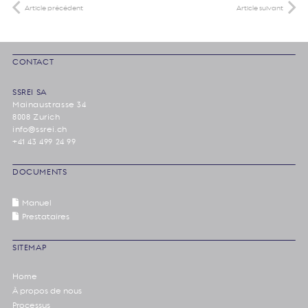
Article précédent
Article suivant
CONTACT
SSREI SA
Mainaustrasse 34
8008 Zurich
info@ssrei.ch
+41 43 499 24 99
DOCUMENTS
Manuel
Prestataires
SITEMAP
Home
À propos de nous
Processus