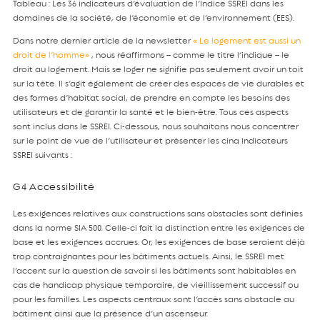
Tableau : Les 36 indicateurs d’évaluation de l’Indice SSREI dans les
domaines de la société, de l’économie et de l’environnement (EES).
Dans notre dernier article de la newsletter
« Le logement est aussi un
droit de l’homme»
, nous réaffirmons – comme le titre l’indique – le
droit au logement. Mais se loger ne signifie pas seulement avoir un toit
sur la tête. Il s’agit également de créer des espaces de vie durables et
des formes d’habitat social, de prendre en compte les besoins des
utilisateurs et de garantir la santé et le bien-être. Tous ces aspects
sont inclus dans le SSREI. Ci-dessous, nous souhaitons nous concentrer
sur le point de vue de l’utilisateur et présenter les cinq indicateurs
SSREI suivants :
G4 Accessibilité
Les exigences relatives aux constructions sans obstacles sont définies
dans la norme SIA 500. Celle-ci fait la distinction entre les exigences de
base et les exigences accrues. Or, les exigences de base seraient déjà
trop contraignantes pour les bâtiments actuels. Ainsi, le SSREI met
l’accent sur la question de savoir si les bâtiments sont habitables en
cas de handicap physique temporaire, de vieillissement successif ou
pour les familles. Les aspects centraux sont l’accès sans obstacle au
bâtiment ainsi que la présence d’un ascenseur.