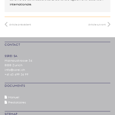
internationale.
Article précédent
Article suivant
CONTACT
SSREI SA
Mainaustrasse 34
8008 Zurich
info@ssrei.ch
+41 43 499 24 99
DOCUMENTS
Manuel
Prestataires
SITEMAP