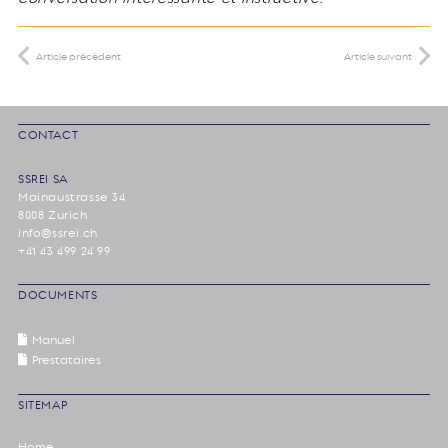
Article précédent
Article suivant
CONTACT
SSREI SA
Mainaustrasse 34
8008 Zurich
info@ssrei.ch
+41 43 499 24 99
DOCUMENTS
Manuel
Prestataires
SITEMAP
Home