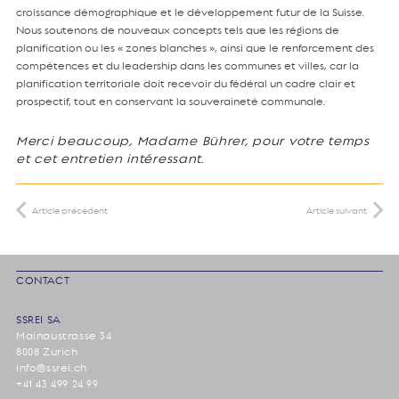
croissance démographique et le développement futur de la Suisse.
Nous soutenons de nouveaux concepts tels que les régions de
planification ou les « zones blanches », ainsi que le renforcement des
compétences et du leadership dans les communes et villes, car la
planification territoriale doit recevoir du fédéral un cadre clair et
prospectif, tout en conservant la souveraineté communale.
Merci beaucoup, Madame Bührer, pour votre temps
et cet entretien intéressant.
Article précédent
Article suivant
CONTACT
SSREI SA
Mainaustrasse 34
8008 Zurich
info@ssrei.ch
+41 43 499 24 99